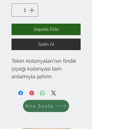
Sepete Ekle
Satın Al
Tekin Kolonyaları'nın fındık
çiçeği kolonyası tam
anlamıyla şehrin
sembollerinden biri. 60°
Yöresel Bir Marka ve Yöreye
Özgü Koku
Ana Sayfa
Giresun'da bilinen ve
sevilen bir marka olan Tekin