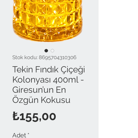
Stok kodu: 8695704310306
Tekin Fındık Çiçeği
Kolonyası 400ml -
Giresun’un En
Özgün Kokusu
Fiyat
₺155,00
Adet
*