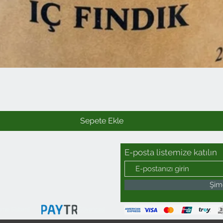
Hızlı Bakış
Sepete Ekle
E-posta listemize katılın
Şim
eme Sistemi
Güvencesi