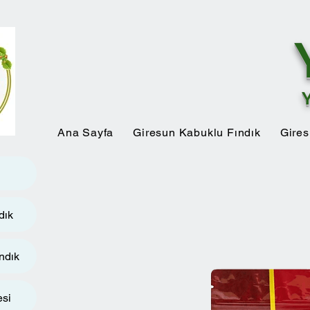
Ana Sayfa
Giresun Kabuklu Fındık
Gires
dık
ndık
esi