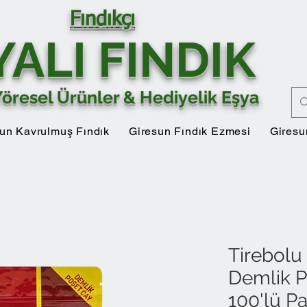
Fındıkçı
YALI FINDIK
Yöresel Ürünler & Hediyelik Eşya
un Kavrulmuş Fındık
Giresun Fındık Ezmesi
Giresu
Tirebolu 
Demlik P
100'lü Pa