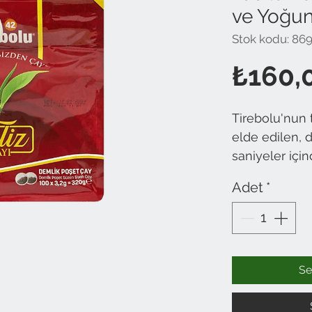
ve Yoğun
Stok kodu: 86
₺160,
Tirebolu'nun t
elde edilen, 
saniyeler içi
çözüm. Tirebol
Adet
*
bitkisinin en 
yapraklarından (
Bu da daha pa
daha yumuşak
gelir. 100'lü 
Se
bu üstün lezz
demleyin.