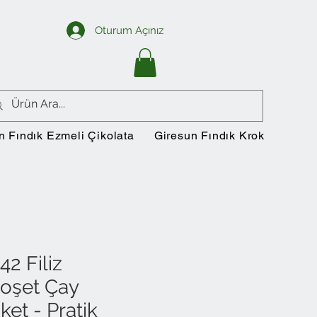
Oturum Açınız
n Fındık Ezmeli Çikolata
Giresun Fındık Krokan
Si
42 Filiz
oşet Çay
ket - Pratik