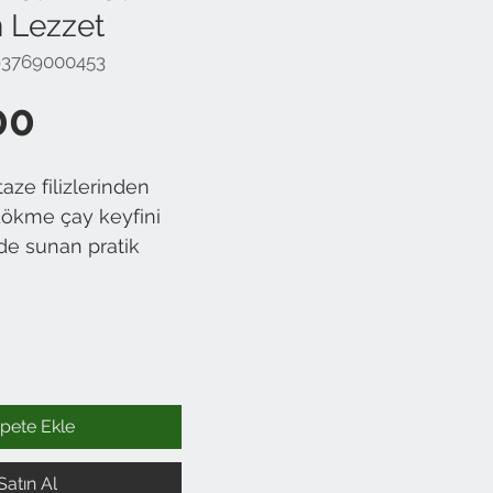
 Lezzet
93769000453
Fiyat
00
aze filizlerinden
dökme çay keyfini
nde sunan pratik
u 42 Filiz, çay
üst ve taze
"filiz") üretilmiştir.
rlak bir renk ve
 içim anlamına
demlik poşetler ile
pete Ekle
eti kolayca
Satın Al