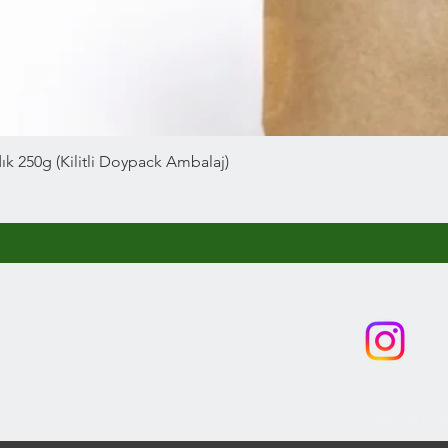
ndık 250g (Kilitli Doypack Ambalaj)
Hakkımızda
Bizi Takip Edin
İletişim
​Mesafeli Satış Sözleşmesi
Kullanım Şart ve Koşulları
Gizlilik Politikası
İptal ve İade Koşulları
Türkiye'nin Öd