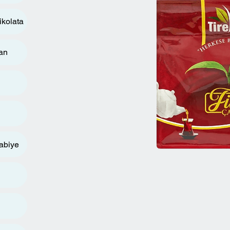
ikolata
an
rabiye