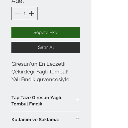
Adet
*
Sepete Ekle
Satın Al
Giresun'un En Lezzetli
Çekirdeği: Yağlı Tombul!
Yalı Fındık güvencesiyle,
coğrafi işaretli Giresun Yağlı
Tombul cinsi fındıklar, tam
Tap Taze Giresun Yağlı
kıvamında kavrularak ağzı
Tombul Fındık
kilitli pratik Doypack
✅ %100 Giresun Menşei: Sadece
ambalajında size ulaşıyor.
Kullanım ve Saklama:
Giresun'un en kaliteli ve ünlü
Hem sağlıklı hem lezzetli,
Yağlı Tombul fındık çeşidinden