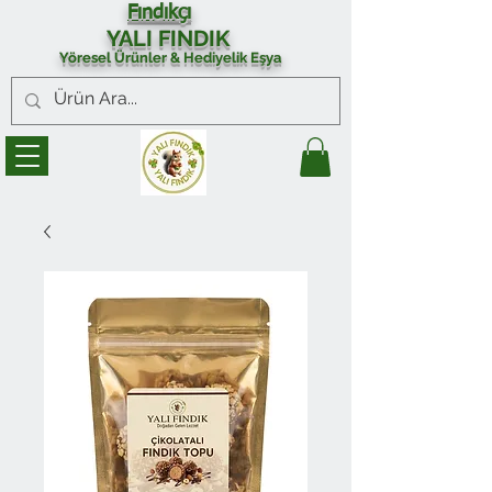
Fındıkçı
YALI FINDIK
Yöresel Ürünler & Hediyelik Eşya