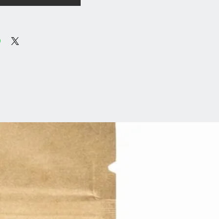
bir dokuya sahiptir.
 daha baskındır.
i: %45 fındık
em besleyici hem
tli.
Favorisi:
 süt ve fındık
ocukların en
ıklı atıştırmalık
y.
ındık (%45), Pancar
 Süt Tozu (%7,5),
r (Pamuk, Ayçiçek),
uyu Tozu, Emülgatör
ni), Vanilin."