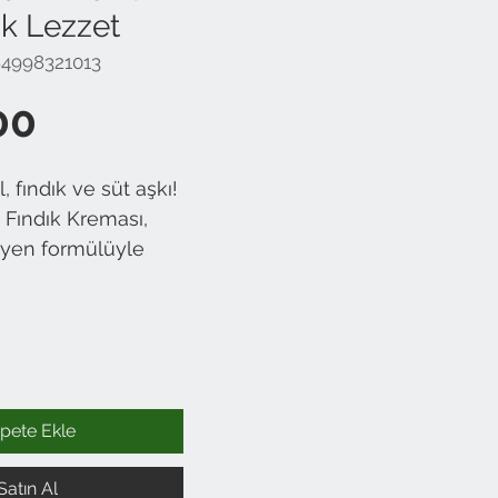
ık Lezzet
84998321013
Fiyat
00
, fındık ve süt aşkı!
ü Fındık Kreması,
yen formülüyle
al, kavruk
tün yumuşaklığıyla
İçindeki bol fındık
sayesinde
z bir lezzet şölenine
pete Ekle
Kakaolu versiyona
afif bir tada ve
Satın Al