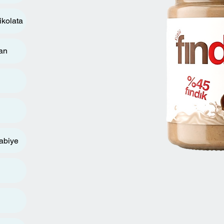
ikolata
an
rabiye