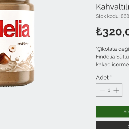
Kahvaltıl
Stok kodu: 86
₺320,
"Çikolata değil
Fındelia Sütl
kakao içerme
fındığın o doğ
Adet
*
aromasını sü
birleştiriyor. 
parçacıkları 
kahvaltılarını
dönüşecek.
Se
Farkı Ne? 
göre daha h