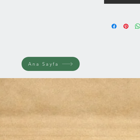
krem rengi 
Süt aroması
Doğal Enerj
oranıyla h
de çok lezze
Çocukların 
İçeriğindeki
Ana Sayfa
uyumuyla ç
sevdiği sağl
olmaya ada
İçindekiler: F
Şekeri, Yağsız
Bitkisel Yağla
Peynir Altı S
(Ayçiçek Lesiti