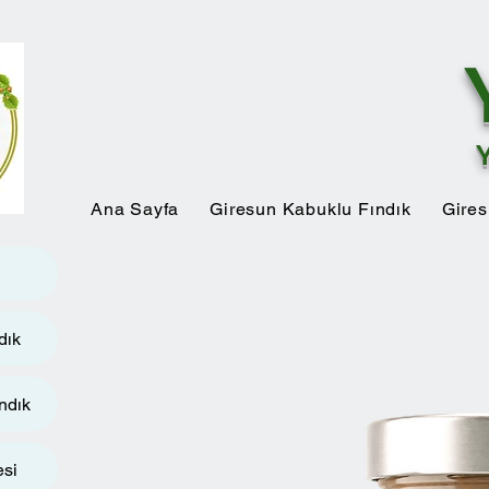
Ana Sayfa
Giresun Kabuklu Fındık
Gires
dık
ndık
esi