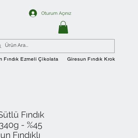
Oturum Açınız
n Fındık Ezmeli Çikolata
Giresun Fındık Krokan
Si
Sütlü Fındık
340g - %45
un Fındıklı