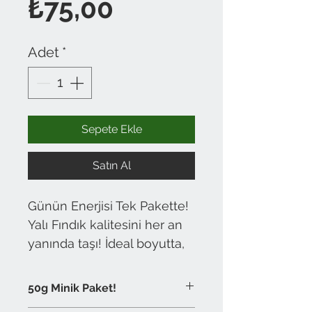
Fiyat
₺75,00
Adet
*
Sepete Ekle
Satın Al
Günün Enerjisi Tek Pakette!
Yalı Fındık kalitesini her an
yanında taşı! İdeal boyutta,
kavrulmuş fındıklarımız
pratik 50g Doypack
50g Minik Paket!
ambalajında. Çantana at,