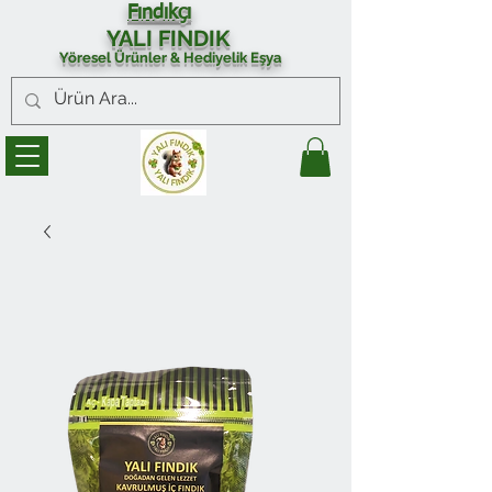
Fındıkçı
YALI FINDIK
Yöresel Ürünler & Hediyelik Eşya