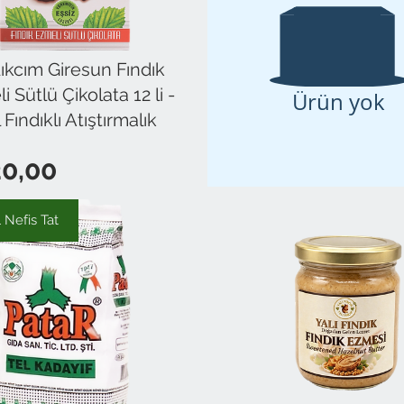
ıkcım Giresun Fındık
i Sütlü Çikolata 12 li -
Ürün yok
 Fındıklı Atıştırmalık
Fiyat
0,00
 Nefis Tat