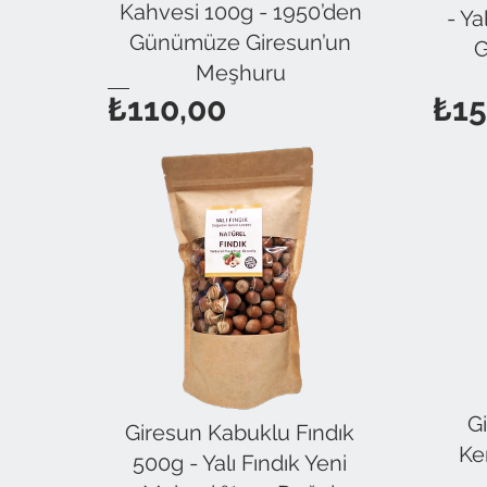
Kahvesi 100g - 1950’den
- Ya
Günümüze Giresun’un
G
Meşhuru
Fiyat
₺110,00
₺15
Gi
Giresun Kabuklu Fındık
Ke
500g - Yalı Fındık Yeni