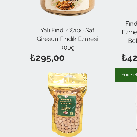
Fınd
Yalı Fındık %100 Saf
Ezmel
Giresun Fındık Ezmesi
Bol
300g
Fiyat
₺295,00
₺42
Yöresel