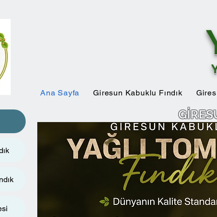
Ana Sayfa
Giresun Kabuklu Fındık
Gires
GİRES
dık
ndık
esi