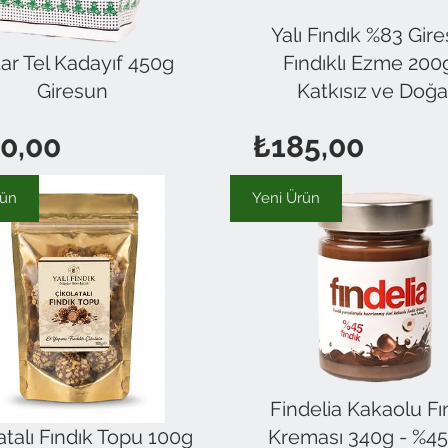
Yalı Fındık %83 Gir
ar Tel Kadayıf 450g
Fındıklı Ezme 200
Giresun
Katkısız ve Doğa
Fiyat
Fiyat
0,00
₺185,00
rün
Yeni Ürün
Findelia Kakaolu Fı
atalı Fındık Topu 100g
Kreması 340g - %45