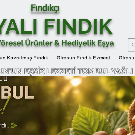
Fındıkçı
YALI FINDIK
Yöresel Ürünler & Hediyelik Eşya
un Kavrulmuş Fındık
Giresun Fındık Ezmesi
Giresu
UN'UN EŞSİZ LEZZETİ TOMBUL YAĞLI 