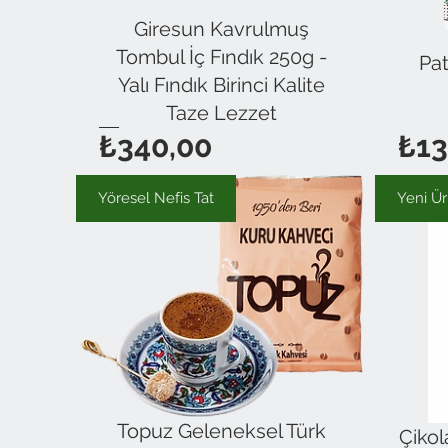
Giresun Kavrulmuş
Tombul İç Fındık 250g -
Pat
Yalı Fındık Birinci Kalite
Taze Lezzet
Fiyat
₺340,00
₺13
Yöresel Nefis Tat
Yeni Ü
Topuz Geleneksel Türk
Çikol