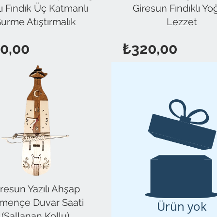
lı Fındık Üç Katmanlı
Giresun Fındıklı Y
urme Atıştırmalık
Lezzet
Fiyat
Fiyat
0,00
₺320,00
resun Yazılı Ahşap
mençe Duvar Saati
Ürün yok
(Sallanan Kollu)