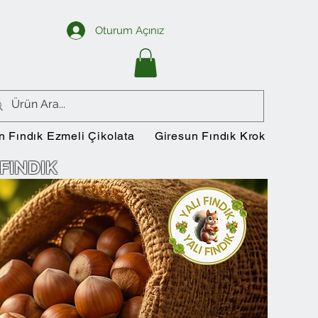
Oturum Açınız
n Fındık Ezmeli Çikolata
Giresun Fındık Krokan
Si
FINDIK