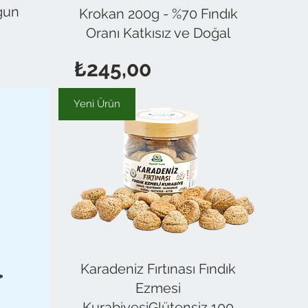
oğun
Krokan 200g - %70 Fındık
Oranı Katkısız ve Doğal
Fiyat
₺245,00
Yeni Ürün
Karadeniz Fırtınası Fındık
Ezmesi
KurabiyesiGlütensiz 100